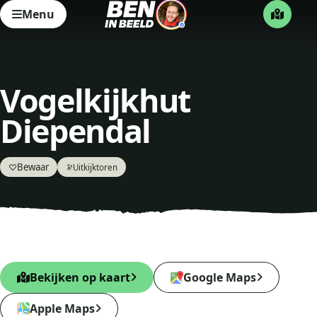
Menu
Vogelkijkhut
Diependal
Bewaar
♡
Uitkijktoren
🔭
Bekijken op kaart
Google Maps
Apple Maps