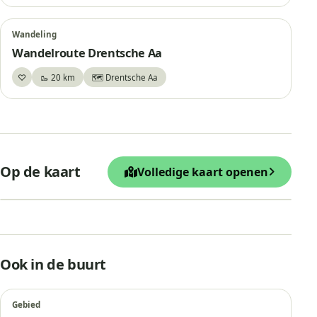
Wandeling
Wandelroute Drentsche Aa
♡
🥾 20 km
🗺️ Drentsche Aa
Bewaar
+
Op de kaart
Volledige kaart openen
−
Leaflet
|
© OpenStreetMap
Parkeren bij De Strubben Kniphorstbo
Ook in de buurt
Gebied