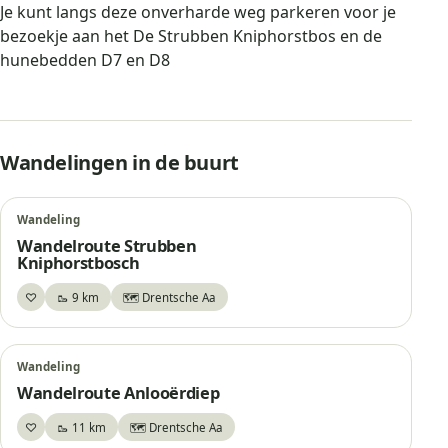
Je kunt langs deze onverharde weg parkeren voor je
bezoekje aan het De Strubben Kniphorstbos en de
hunebedden D7 en D8
De Strubben-Kniphorstbos bij Schipborg
Wandelingen in de buurt
Wandeling
Wandelroute Strubben
Kniphorstbosch
♡
🥾 9 km
🗺️ Drentsche Aa
Bewaar
Wandeling
Wandelroute Anlooërdiep
♡
🥾 11 km
🗺️ Drentsche Aa
Bewaar