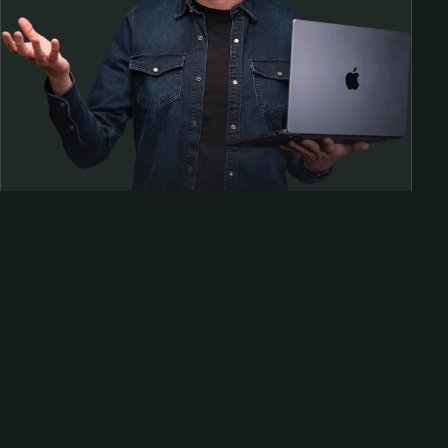
Samen op pad?
ben@beninbeeld.nl
0642458056
Contactpagina