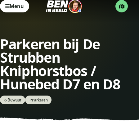
Menu
Parkeren bij De
Strubben
Kniphorstbos /
Hunebed D7 en D8
Bewaar
♡
Parkeren
📍