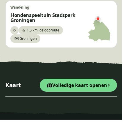
Wandeling
Hondenspeeltuin Stadspark
Groningen
♡
🥾 1,5 km loslooproute
Bewaar
🗺️ Groningen
Bank
×
Wandelroute Drentsche Aa
+
Startpunt Wandelroute
Kaart
Volledige kaart openen
−
Leaflet
|
© OpenStreetMap
Wandelroute Drentsche A