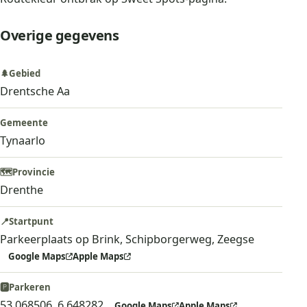
Overige gegevens
🌲
Gebied
Drentsche Aa
Gemeente
Tynaarlo
🗺️
Provincie
Drenthe
📍
Startpunt
Parkeerplaats op Brink, Schipborgerweg, Zeegse
Google Maps
Apple Maps
🅿️
Parkeren
53.068506, 6.648282
Google Maps
Apple Maps