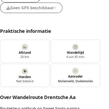
Geen GPX beschikbaar
Praktische informatie
🥾
🕒
Afstand
Wandeltijd
20 km
4 uur 45 min.
✨
🐕
Aanrader
Honden
Molenveld, Oudemolen
Niet bekend
Over Wandelroute Drentsche Aa
Routekleur ontbrak op Sweet Spots-pagina.