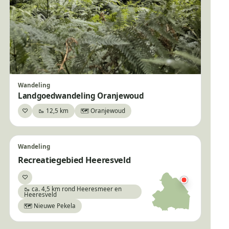
Wandeling
Landgoedwandeling Oranjewoud
♡
🥾 12,5 km
🗺️ Oranjewoud
Bewaar
Wandeling
Recreatiegebied Heeresveld
♡
Bewaar
🥾 ca. 4,5 km rond Heeresmeer en
Heeresveld
🗺️ Nieuwe Pekela