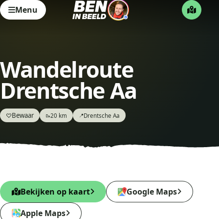
Menu
Wandelroute
Drentsche Aa
Bewaar
♡
20 km
Drentsche Aa
🥾
📍
Bekijken op kaart
Google Maps
Apple Maps