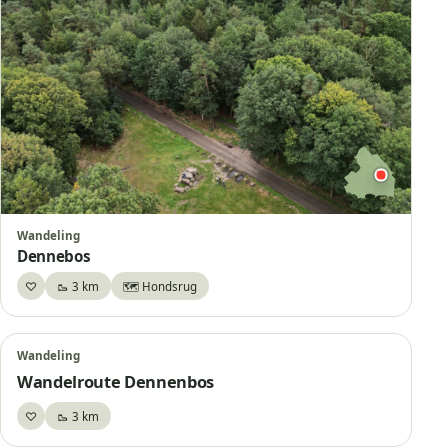
Wandeling
Dennebos
♡
🥾 3 km
🗺️ Hondsrug
Bewaar
Wandeling
Wandelroute Dennenbos
♡
🥾 3 km
Bewaar