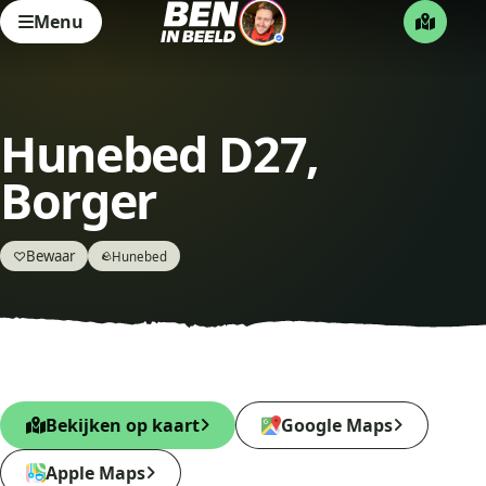
Menu
Hunebed D27,
Borger
Bewaar
♡
Hunebed
🪨
Bekijken op kaart
Google Maps
Apple Maps