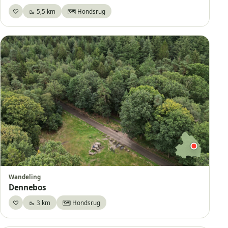
♡
🥾 5,5 km
🗺️ Hondsrug
Bewaar
Wandeling
Dennebos
♡
🥾 3 km
🗺️ Hondsrug
Bewaar