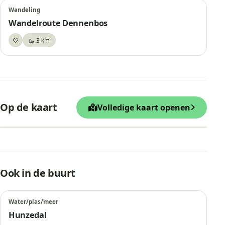
Wandeling
Wandelroute Dennenbos
♡
🥾 3 km
Bewaar
+
Op de kaart
Volledige kaart openen
−
Leaflet
|
© OpenStreetMap
Hunebed D28 en D29, Buinen
Ook in de buurt
Water/plas/meer
Hunzedal