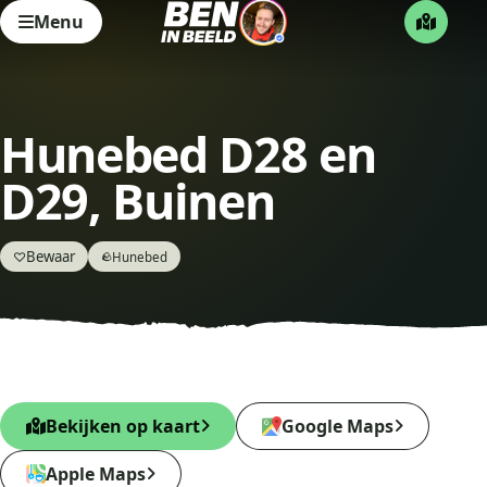
Menu
Hunebed D28 en
D29, Buinen
Bewaar
♡
Hunebed
🪨
Bekijken op kaart
Google Maps
Apple Maps