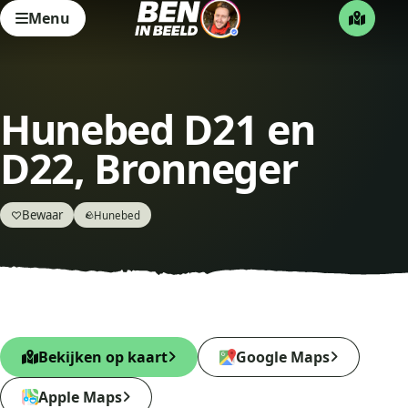
Menu
Hunebed D21 en
D22, Bronneger
Bewaar
♡
Hunebed
🪨
Bekijken op kaart
Google Maps
Apple Maps