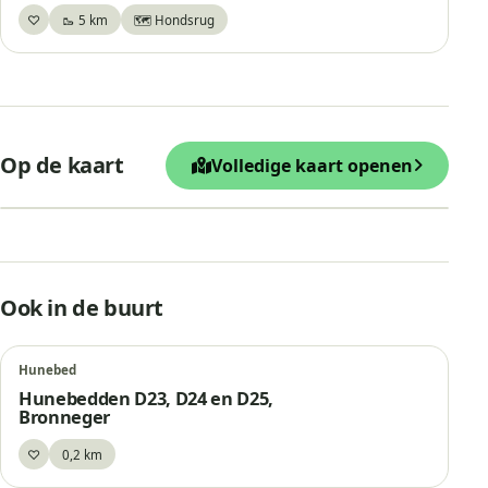
♡
🥾 5 km
🗺️ Hondsrug
Bewaar
+
Op de kaart
Volledige kaart openen
−
Leaflet
|
© OpenStreetMap
Hunebed D21 en D22, Bronneger
Ook in de buurt
Hunebed
Hunebedden D23, D24 en D25,
Bronneger
♡
0,2 km
Bewaar