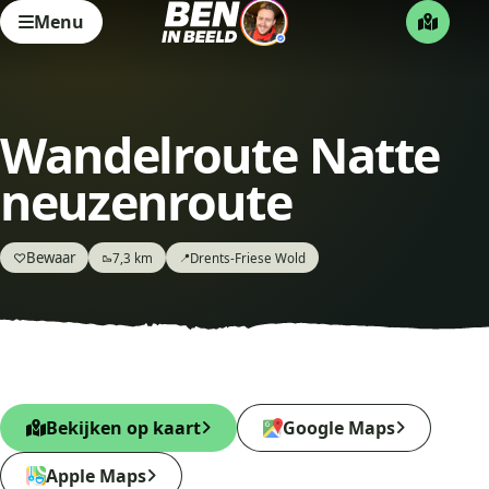
Menu
Wandelroute Natte
neuzenroute
Bewaar
♡
7,3 km
Drents-Friese Wold
🥾
📍
Bekijken op kaart
Google Maps
Apple Maps