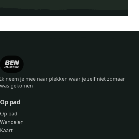
en bij Aekingerzand (Buitenplaats Drents-Friese Wold)
Bankje dichtbij Wandelroute Terwisscha (5 km)
Bankje dichtbij Parkeren bij Aekingerzand (Buitenplaats Drents-Frie
Bankje dichtbij Wandelroute Terw
Ik neem je mee naar plekken waar je zelf niet zomaar
Bankje
was gekomen
Op pad
Op pad
Wandelen
Kaart