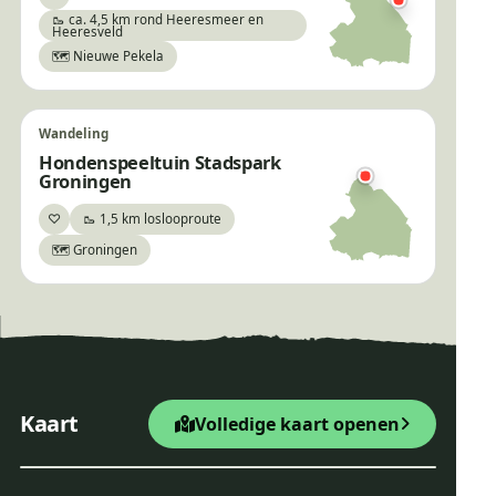
Bewaar
🥾 ca. 4,5 km rond Heeresmeer en
Heeresveld
🗺️ Nieuwe Pekela
Wandeling
Hondenspeeltuin Stadspark
Groningen
♡
🥾 1,5 km loslooproute
Bewaar
🗺️ Groningen
×
Wandelroute Natte
neuzenroute
+
Startpunt Wandelroute
Kaart
Volledige kaart openen
−
Leaflet
|
© OpenStreetMap
Wandelroute Natte neuze