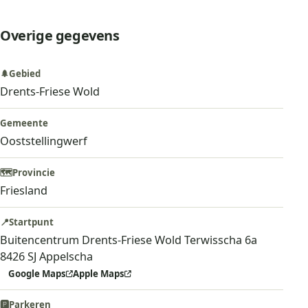
Overige gegevens
🌲
Gebied
Drents-Friese Wold
Gemeente
Ooststellingwerf
🗺️
Provincie
Friesland
📍
Startpunt
Buitencentrum Drents-Friese Wold Terwisscha 6a
8426 SJ Appelscha
Google Maps
Apple Maps
🅿️
Parkeren