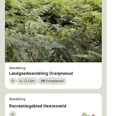
Wandeling
Landgoedwandeling Oranjewoud
♡
🥾 12,5 km
🗺️ Oranjewoud
Bewaar
Wandeling
Recreatiegebied Heeresveld
♡