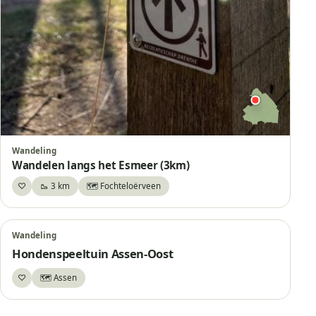
Wandeling
Wandelen langs het Esmeer (3km)
♡
🥾 3 km
🗺️ Fochteloërveen
Bewaar
Wandeling
Hondenspeeltuin Assen-Oost
♡
🗺️ Assen
Bewaar