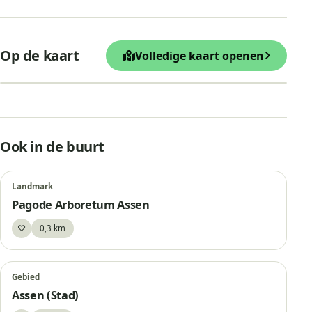
+
Op de kaart
Volledige kaart openen
−
Leaflet
|
© OpenStreetMap
Uitkijktoren Arboretum Assen
Ook in de buurt
Landmark
Pagode Arboretum Assen
♡
0,3 km
Bewaar
Gebied
Assen (Stad)