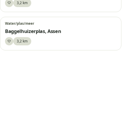
♡
3,2 km
Bewaar
Water/plas/meer
Baggelhuizerplas, Assen
♡
3,2 km
Bewaar