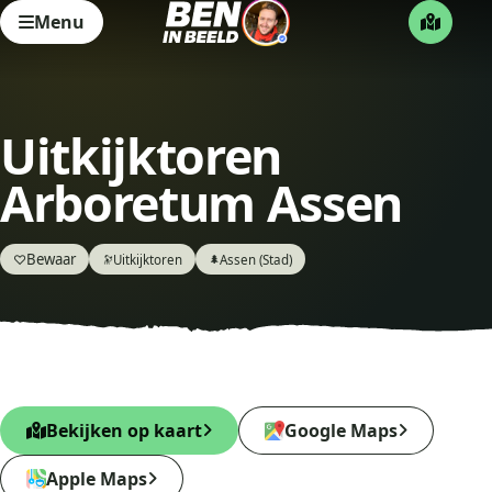
Menu
Uitkijktoren
Arboretum Assen
Bewaar
♡
Uitkijktoren
Assen (Stad)
🔭
🌲
Bekijken op kaart
Google Maps
Apple Maps