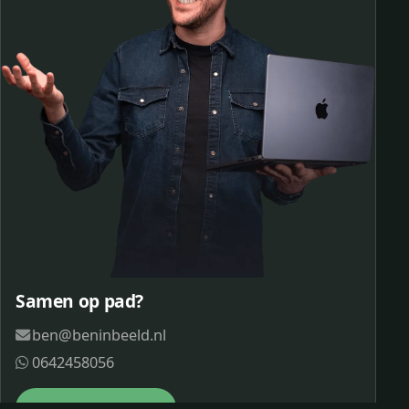
Samen op pad?
ben@beninbeeld.nl
0642458056
Contactpagina