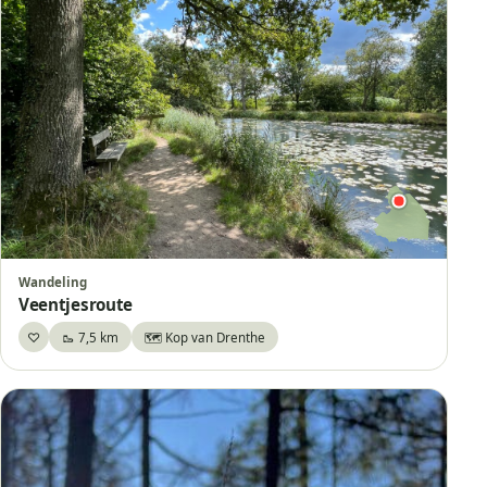
Wandeling
Veentjesroute
♡
🥾 7,5 km
🗺️ Kop van Drenthe
Bewaar