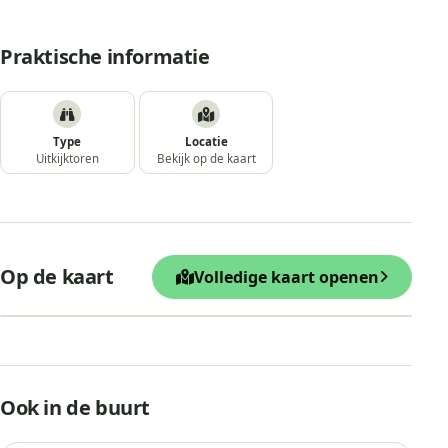
Praktische informatie
Type
Locatie
Uitkijktoren
Bekijk op de kaart
+
Op de kaart
Volledige kaart openen
−
Leaflet
|
© OpenStreetMap
Uitkijktoren
Ook in de buurt