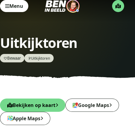
Menu
Uitkijktoren
Bewaar
♡
Uitkijktoren
🔭
Bekijken op kaart
Google Maps
Apple Maps