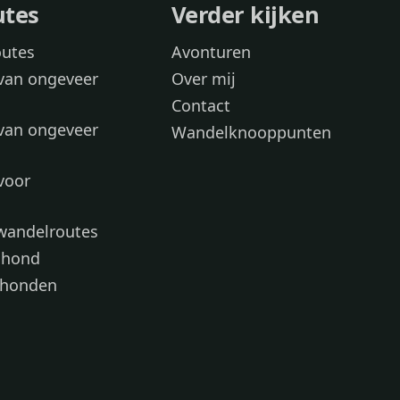
utes
Verder kijken
outes
Avonturen
van ongeveer
Over mij
Contact
van ongeveer
Wandelknooppunten
voor
 wandelroutes
 hond
 honden