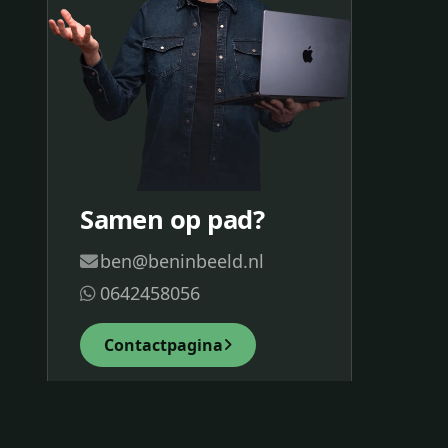
Samen op pad?
ben@beninbeeld.nl
0642458056
Contactpagina