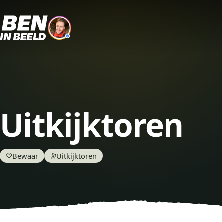
Uitkijktoren
Bewaar
Uitkijktoren
♡
🔭