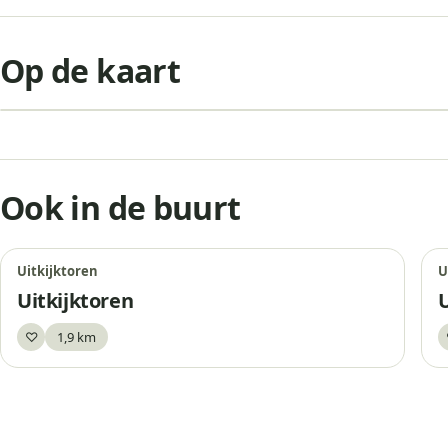
+
Op de kaart
−
Ook in de buurt
Uitkijktoren
U
Uitkijktoren
♡
1,9 km
Bewaar