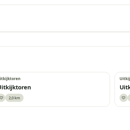
Uitkijktoren
itkijktoren
Uitki
Uitkijktoren
Uit
♡
2,0 km
♡
Bewaar
Be