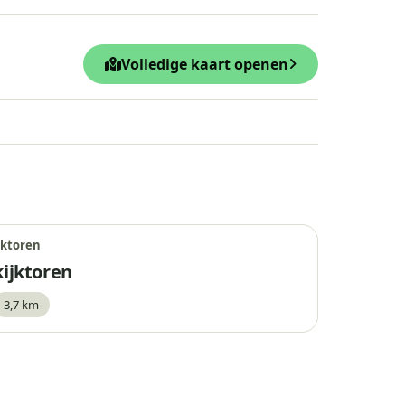
Volledige kaart openen
Leaflet
|
© OpenStreetMap
jktoren
kijktoren
3,7 km
waar