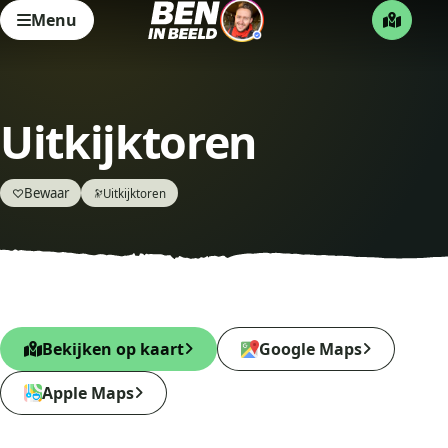
Menu
Uitkijktoren
Bewaar
♡
Uitkijktoren
🔭
Bekijken op kaart
Google Maps
Apple Maps