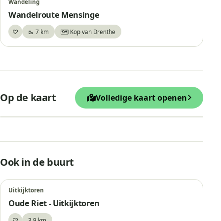
Wandeling
Wandelroute Mensinge
♡
🥾 7 km
🗺️ Kop van Drenthe
Bewaar
+
Op de kaart
Volledige kaart openen
−
Leaflet
|
© OpenStreetMap
Uitkijktoren
Ook in de buurt
Uitkijktoren
Oude Riet - Uitkijktoren
♡
3,9 km