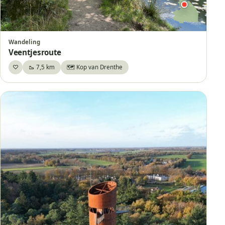
Wandeling
Veentjesroute
♡
🥾 7,5 km
🗺️ Kop van Drenthe
Bewaar