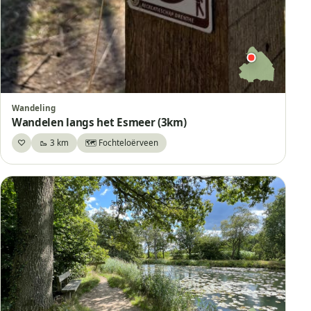
Wandeling
Wandelen langs het Esmeer (3km)
♡
🥾 3 km
🗺️ Fochteloërveen
Bewaar