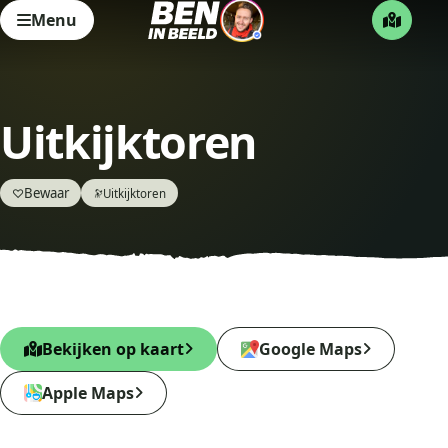
Menu
Uitkijktoren
Bewaar
♡
Uitkijktoren
🔭
Bekijken op kaart
Google Maps
Apple Maps