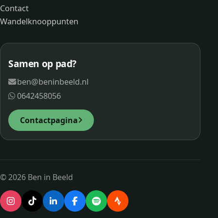
Contact
Wandelknooppunten
Samen op pad?
ben@beninbeeld.nl
0642458056
Contactpagina
© 2026 Ben in Beeld
Instagram
TikTok
LinkedIn
Facebook
Spotify
Strava