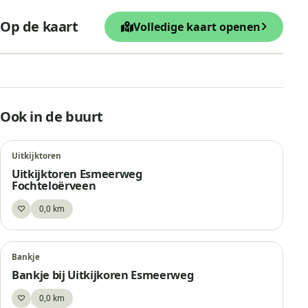
Bankje bij Uitkijkoren Esmeer
+
Op de kaart
Volledige kaart openen
−
Leaflet
|
© OpenStreetMap
Uitkijktoren
Uitkijktoren Esmeerweg Fochteloërv
Ook in de buurt
Uitkijktoren
Uitkijktoren Esmeerweg
Fochteloërveen
♡
0,0 km
Bewaar
Bankje
Bankje bij Uitkijkoren Esmeerweg
♡
0,0 km
Bewaar