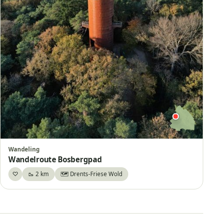
Wandeling
Wandelroute Bosbergpad
♡
🥾 2 km
🗺️ Drents-Friese Wold
Bewaar