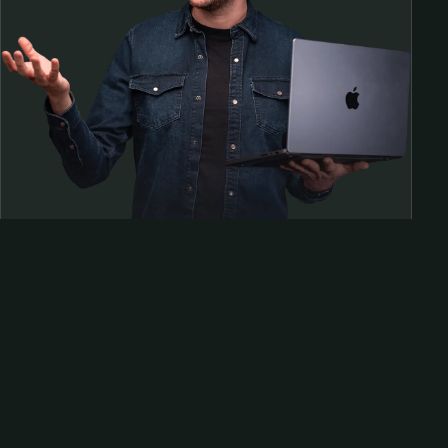
Samen op pad?
ben@beninbeeld.nl
0642458056
Contactpagina