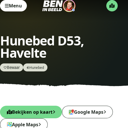
Menu
Hunebed D53,
Havelte
Bewaar
♡
Hunebed
🪨
Bekijken op kaart
Google Maps
Apple Maps