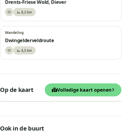
Drents-Friese Wold, Diever
♡
🥾 8,3 km
Bewaar
Wandeling
Dwingelderveldroute
♡
🥾 4,5 km
Bewaar
+
Op de kaart
Volledige kaart openen
−
Leaflet
|
© OpenStreetMap
Hunebed D53, Havelte
Ook in de buurt