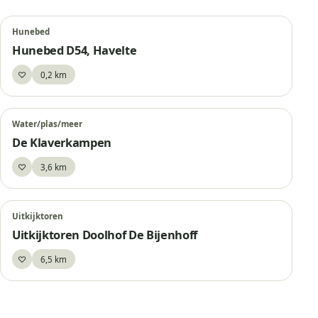
Hunebed
Hunebed D54, Havelte
♡
0,2 km
Bewaar
Water/plas/meer
De Klaverkampen
♡
3,6 km
Bewaar
Uitkijktoren
Uitkijktoren Doolhof De Bijenhoff
♡
6,5 km
Bewaar