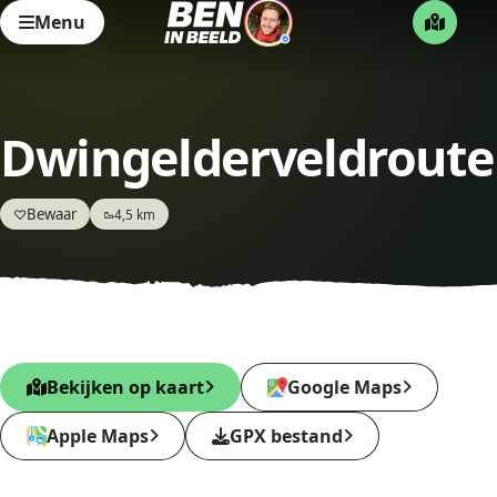
Menu
Dwingelderveldroute
Bewaar
♡
4,5 km
🥾
Bekijken op kaart
Google Maps
Apple Maps
GPX bestand