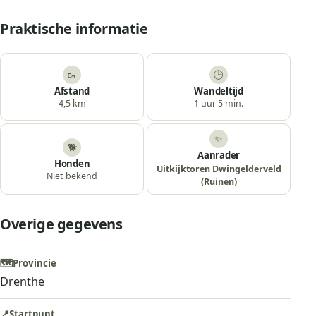
Praktische informatie
🥾
🕒
Afstand
Wandeltijd
4,5 km
1 uur 5 min.
✨
🐕
Aanrader
Honden
Uitkijktoren Dwingelderveld
Niet bekend
(Ruinen)
Overige gegevens
🗺️
Provincie
Drenthe
📍
Startpunt