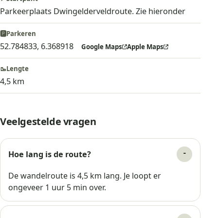
Parkeerplaats Dwingelderveldroute. Zie hieronder
🅿️
Parkeren
52.784833, 6.368918
Google Maps
Apple Maps
🥾
Lengte
4,5 km
Veelgestelde vragen
Hoe lang is de route?
De wandelroute is 4,5 km lang. Je loopt er
ongeveer 1 uur 5 min over.