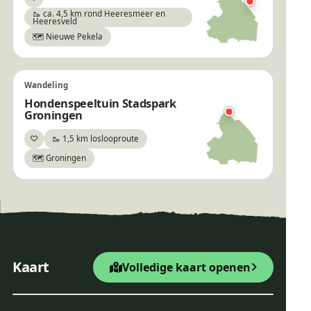
Bewaar
🥾 ca. 4,5 km rond Heeresmeer en
Heeresveld
🗺️ Nieuwe Pekela
Wandeling
Hondenspeeltuin Stadspark
Groningen
♡
🥾 1,5 km loslooproute
Bewaar
🗺️ Groningen
×
Dwingelderveldroute
+
Startpunt Wandelroute
Kaart
Volledige kaart openen
−
Leaflet
|
© OpenStreetMap
Dwingelderveldroute