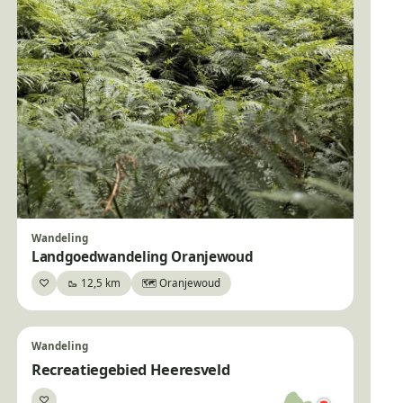
Wandeling
Landgoedwandeling Oranjewoud
♡
🥾 12,5 km
🗺️ Oranjewoud
Bewaar
Wandeling
Recreatiegebied Heeresveld
♡