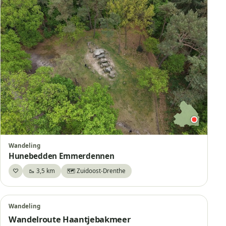
Wandeling
Hunebedden Emmerdennen
♡
🥾 3,5 km
🗺️ Zuidoost-Drenthe
Bewaar
Wandeling
Wandelroute Haantjebakmeer