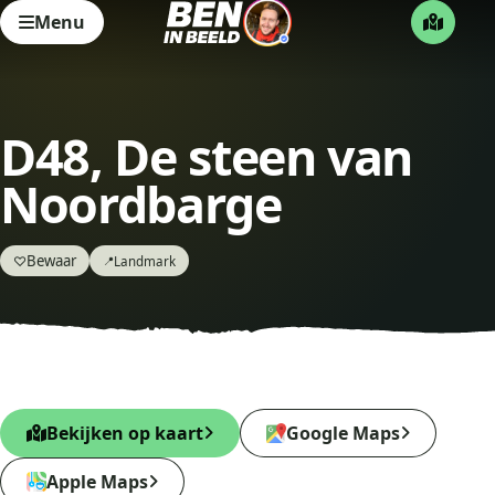
Menu
D48, De steen van
Noordbarge
Bewaar
♡
Landmark
📍
Bekijken op kaart
Google Maps
Apple Maps