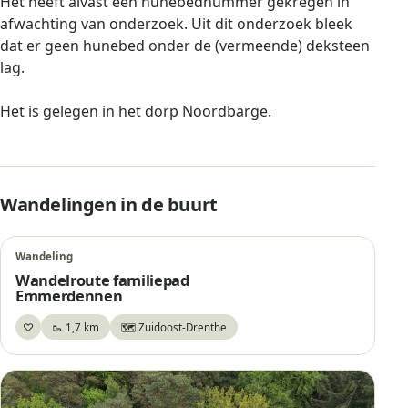
Het heeft alvast een hunebednummer gekregen in
afwachting van onderzoek. Uit dit onderzoek bleek
dat er geen hunebed onder de (vermeende) deksteen
lag.
Het is gelegen in het dorp Noordbarge.
Wandelingen in de buurt
Wandeling
Wandelroute familiepad
Emmerdennen
♡
🥾 1,7 km
🗺️ Zuidoost-Drenthe
Bewaar