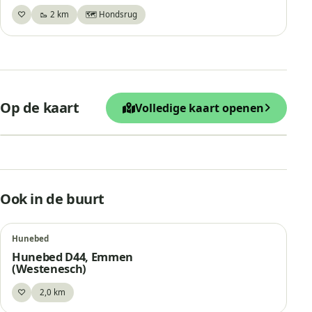
♡
🥾 2 km
🗺️ Hondsrug
Bewaar
+
Op de kaart
Volledige kaart openen
−
Leaflet
|
© OpenStreetMap
D48, De steen van Noordbarge
Ook in de buurt
Hunebed
Hunebed D44, Emmen
(Westenesch)
♡
2,0 km
Bewaar