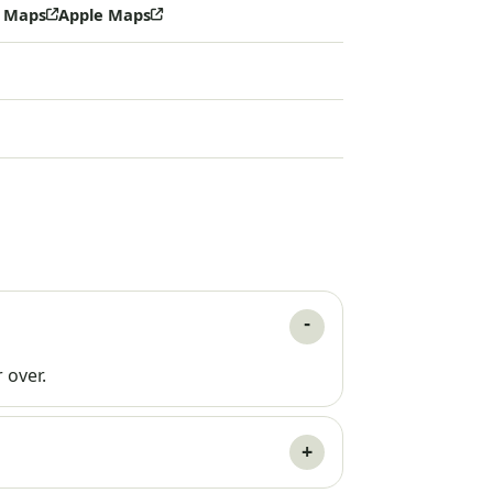
 Maps
Apple Maps
 over.