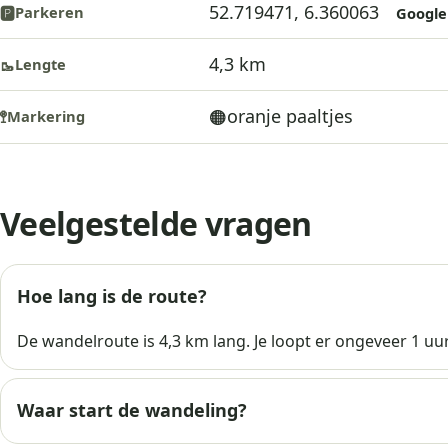
52.719471, 6.360063
Parkeren
🅿️
Google
4,3 km
Lengte
🥾
oranje paaltjes
🟠
Markering
🚏
Veelgestelde vragen
Hoe lang is de route?
De wandelroute is 4,3 km lang. Je loopt er ongeveer 1 uur
Waar start de wandeling?