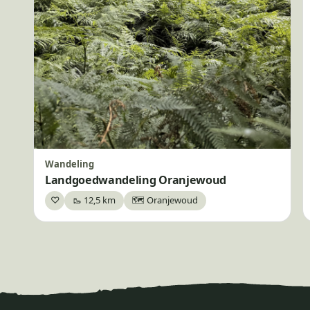
Wandeling
Landgoedwandeling Oranjewoud
♡
🥾 12,5 km
🗺️ Oranjewoud
Bewaar