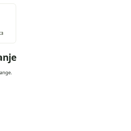
X3
anje
kange.