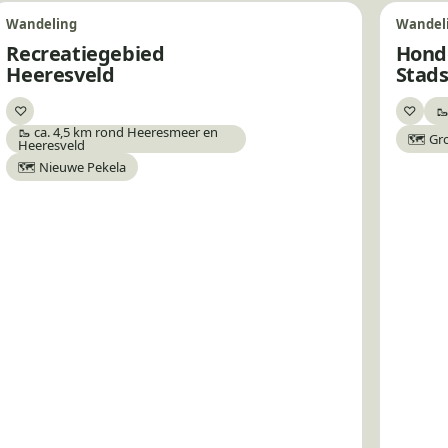
Wandeling
Wandel
Recreatiegebied
Hond
Heeresveld
Stad
♡
♡
🥾
Bewaar
Bewa
🥾 ca. 4,5 km rond Heeresmeer en
🗺️ Gr
Heeresveld
🗺️ Nieuwe Pekela