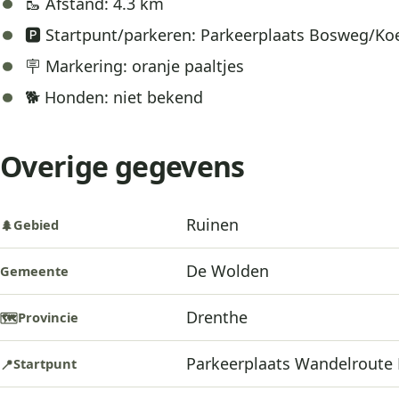
🥾 Afstand: 4.3 km
🅿️ Startpunt/parkeren: Parkeerplaats Bosweg/K
🪧 Markering: oranje paaltjes
🐕 Honden: niet bekend
Overige gegevens
Ruinen
Gebied
🌲
De Wolden
Gemeente
Drenthe
Provincie
🗺️
Parkeerplaats Wandelroute R
Startpunt
📍