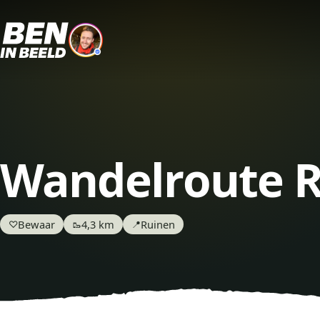
Wandelroute R
Bewaar
4,3 km
Ruinen
♡
🥾
📍