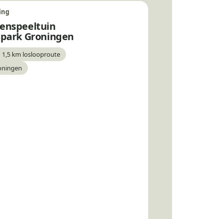
ing
enspeeltuin
spark Groningen
 1,5 km loslooproute
ar
oningen