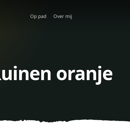
Op pad
Over mij
uinen oranje