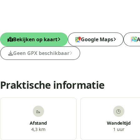
Bekijken op kaart
Google Maps
A
Geen GPX beschikbaar
Praktische informatie
🥾
🕒
Afstand
Wandeltijd
4,3 km
1 uur