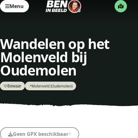
Menu
Wandelen op het
Molenveld bij
Oudemolen
Bewaar
♡
Molenveld (Oudemolen)
📍
Geen GPX beschikbaar