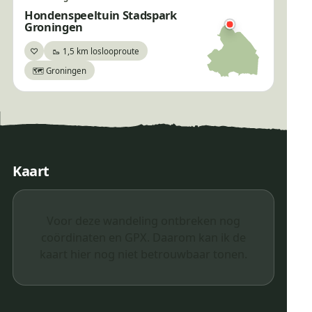
Hondenspeeltuin Stadspark
Groningen
♡
🥾 1,5 km loslooproute
Bewaar
🗺️ Groningen
Kaart
Voor deze wandeling ontbreken nog
coördinaten en GPX. Daarom kan ik de
kaart hier nog niet betrouwbaar tonen.