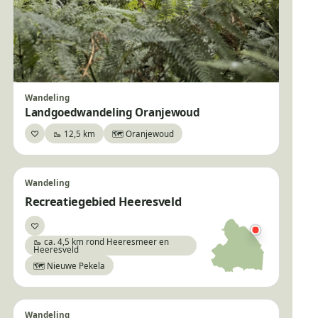
Wandeling
Landgoedwandeling Oranjewoud
♡
🥾 12,5 km
🗺️ Oranjewoud
Bewaar
Wandeling
Recreatiegebied Heeresveld
♡
Bewaar
🥾 ca. 4,5 km rond Heeresmeer en
Heeresveld
🗺️ Nieuwe Pekela
Wandeling