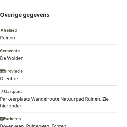
Overige gegevens
🌲
Gebied
Ruinen
Gemeente
De Wolden
🗺️
Provincie
Drenthe
📍
Startpunt
Parkeerplaats Wandelroute Natuurpad Ruinen. Zie
hieronder
🅿️
Parkeren
Bovenveen, Ruinerweg, Echten