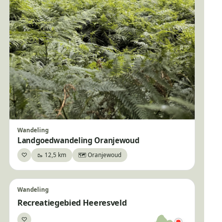
Wandeling
Landgoedwandeling Oranjewoud
♡
🥾 12,5 km
🗺️ Oranjewoud
Bewaar
Wandeling
Recreatiegebied Heeresveld
♡