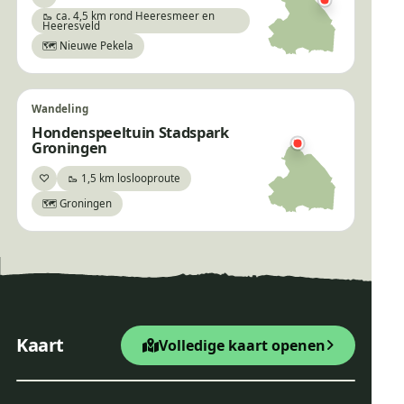
Bewaar
🥾 ca. 4,5 km rond Heeresmeer en
Heeresveld
🗺️ Nieuwe Pekela
Wandeling
Hondenspeeltuin Stadspark
Groningen
♡
🥾 1,5 km loslooproute
Bewaar
🗺️ Groningen
×
Wandelroute Natuurpad Ruinen
+
Startpunt Wandelroute
Kaart
Volledige kaart openen
−
Leaflet
|
© OpenStreetMap
Wandelroute Natuurpad R