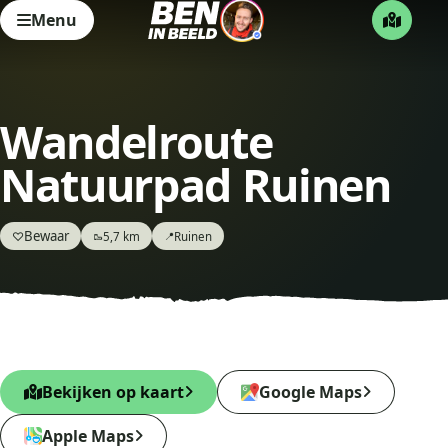
Menu
Wandelroute
Natuurpad Ruinen
Bewaar
♡
5,7 km
Ruinen
🥾
📍
Bekijken op kaart
Google Maps
Apple Maps