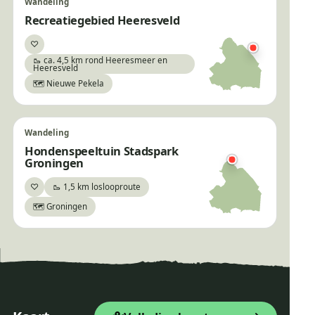
Wandeling
Recreatiegebied Heeresveld
♡
Bewaar
🥾 ca. 4,5 km rond Heeresmeer en
Heeresveld
🗺️ Nieuwe Pekela
Wandeling
Hondenspeeltuin Stadspark
Groningen
♡
🥾 1,5 km loslooproute
Bewaar
🗺️ Groningen
×
Natte neuzenroute Valtherbos
+
Startpunt Wandelroute