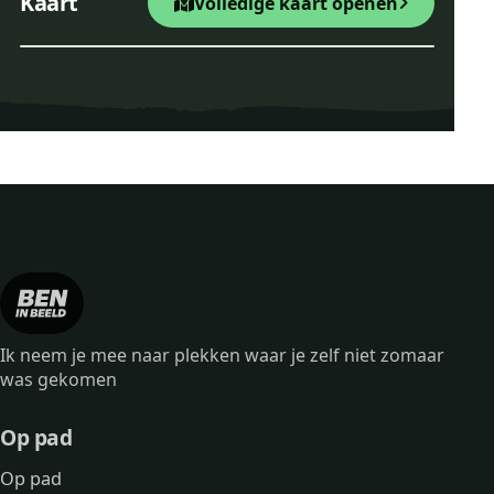
Kaart
Volledige kaart openen
−
Leaflet
|
© OpenStreetMap
Natte neuzenroute Valthe
Ik neem je mee naar plekken waar je zelf niet zomaar
was gekomen
Op pad
Op pad