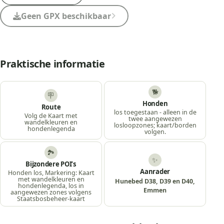
Geen GPX beschikbaar
Praktische informatie
🐕
🪧
Honden
Route
los toegestaan - alleen in de
Volg de Kaart met
twee aangewezen
wandelkleuren en
losloopzones; kaart/borden
hondenlegenda
volgen.
🏞️
✨
Bijzondere POI’s
Aanrader
Honden los, Markering: Kaart
met wandelkleuren en
Hunebed D38, D39 en D40,
hondenlegenda, los in
Emmen
aangewezen zones volgens
Staatsbosbeheer-kaart