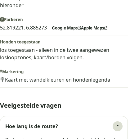
hieronder
🅿️
Parkeren
52.819221, 6.885273
Google Maps
Apple Maps
Honden toegestaan
los toegestaan - alleen in de twee aangewezen
losloopzones; kaart/borden volgen.
🚏
Markering
🪧
Kaart met wandelkleuren en hondenlegenda
Veelgestelde vragen
Hoe lang is de route?