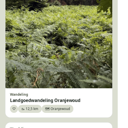
Bankje
Wandeling
Landgoedwandeling Oranjewoud
♡
🥾 12,5 km
🗺️ Oranjewoud
Bewaar