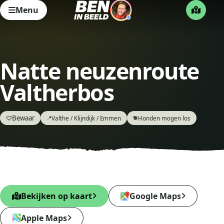
Menu
Natte neuzenroute
Valtherbos
Bewaar
♡
Valthe / Klijndijk / Emmen
Honden mogen los
📍
🐕
Bekijken op kaart
Google Maps
Apple Maps