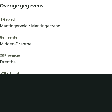
Overige gegevens
🌲
Gebied
Mantingerveld / Mantingerzand
Gemeente
Midden-Drenthe
🗺️
Provincie
Drenthe
📍
Startpunt
Parkeerplaats Jeneverbesroute Mantingerveld. Zie
hieronder
🅿️
Parkeren
van Natuurmonumenten aan de Mantingerdijk,
Mantinge