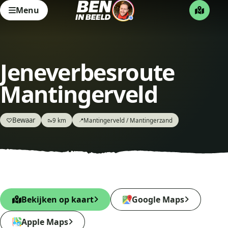
Menu
Jeneverbesroute
Mantingerveld
Bewaar
♡
9 km
Mantingerveld / Mantingerzand
🥾
📍
Bekijken op kaart
Google Maps
Apple Maps