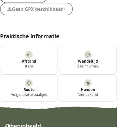
Geen GPX beschikbaar
Praktische informatie
🥾
🕒
Afstand
Wandeltijd
9 km
2 uur 10 min.
⚪
🐕
Route
Honden
Volg de witte paaltjes
Niet bekend
@beninbeeld