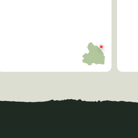
×
Wandelroute Hunebed
Startpunt Wandelroute
Bankje dichtbij 