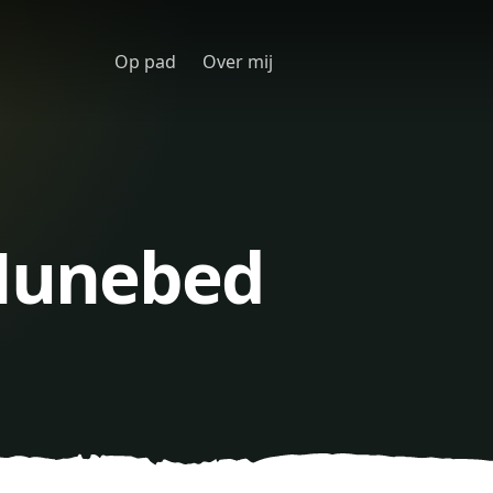
Op pad
Over mij
Hunebed