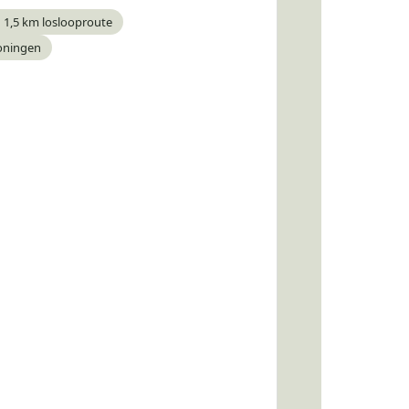
 1,5 km loslooproute
ar
oningen