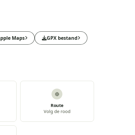
pple Maps
GPX bestand
🔴
Route
Volg de rood