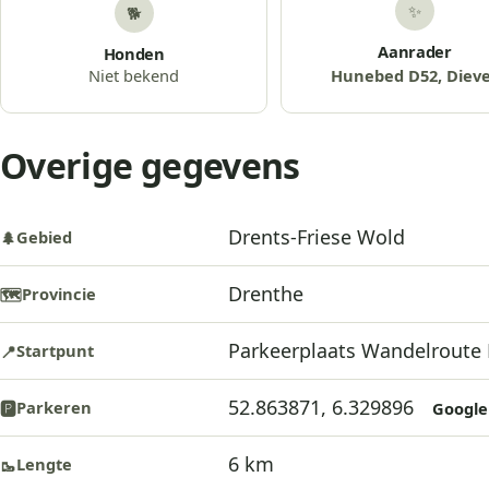
✨
🐕
Aanrader
Honden
Niet bekend
Hunebed D52, Diev
Overige gegevens
Drents-Friese Wold
Gebied
🌲
Drenthe
Provincie
🗺️
Parkeerplaats Wandelroute 
Startpunt
📍
52.863871, 6.329896
Parkeren
🅿️
Google
6 km
Lengte
🥾