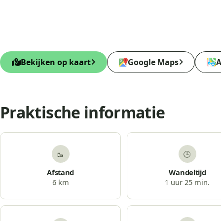
Bekijken op kaart
Google Maps
A
Praktische informatie
🥾
🕒
Afstand
Wandeltijd
6 km
1 uur 25 min.