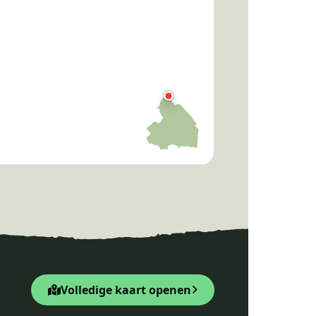
Hunebed D52, Diever
Volledige kaart openen
Leaflet
|
© OpenStreetMap