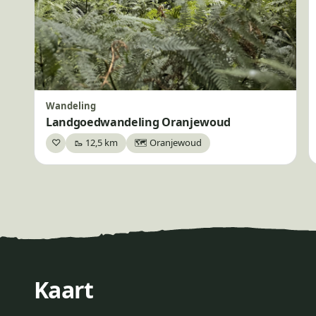
Wandeling
Landgoedwandeling Oranjewoud
♡
🥾 12,5 km
🗺️ Oranjewoud
Bewaar
+
Kaart
−