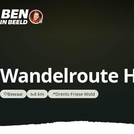
Wandelroute 
Bewaar
6 km
Drents-Friese Wold
♡
🥾
📍