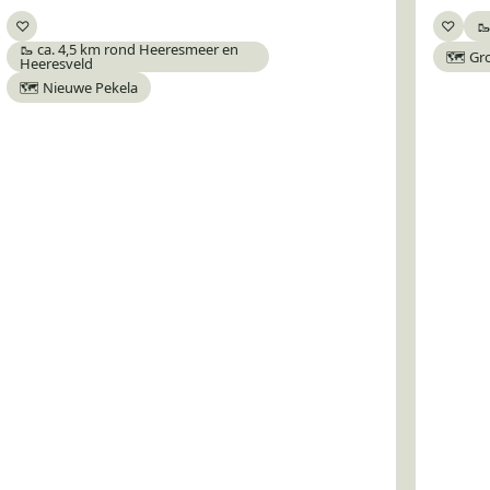
♡
♡
🥾
Bewaar
Bewa
🥾 ca. 4,5 km rond Heeresmeer en
🗺️ Gr
Heeresveld
🗺️ Nieuwe Pekela