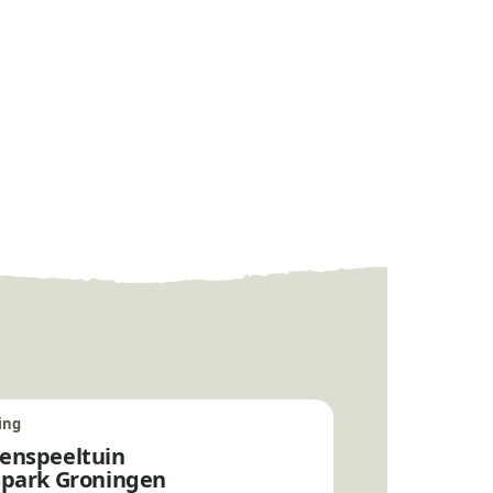
ing
enspeeltuin
spark Groningen