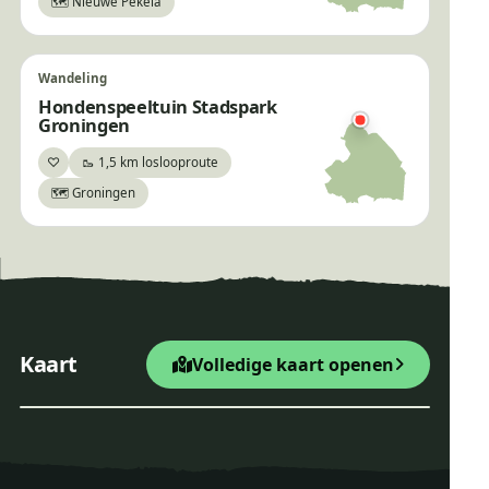
🗺️ Nieuwe Pekela
Wandeling
Hondenspeeltuin Stadspark
Groningen
♡
🥾 1,5 km loslooproute
Bewaar
🗺️ Groningen
×
Hondenspeelplaats Midden-
Drenthe
+
Startpunt Wandelroute
Kaart
Volledige kaart openen
−
Leaflet
|
© OpenStreetMap
Hondenspeelplaats Midde