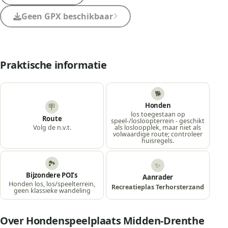
Geen GPX beschikbaar
Praktische informatie
🐕
Honden
🪧
los toegestaan op
Route
speel-/losloopterrein - geschikt
Volg de n.v.t.
als losloopplek, maar niet als
volwaardige route; controleer
huisregels.
🏞️
✨
Bijzondere POI’s
Aanrader
Honden los, los/speelterrein,
Recreatieplas Terhorsterzand
geen klassieke wandeling
Over Hondenspeelplaats Midden-Drenthe