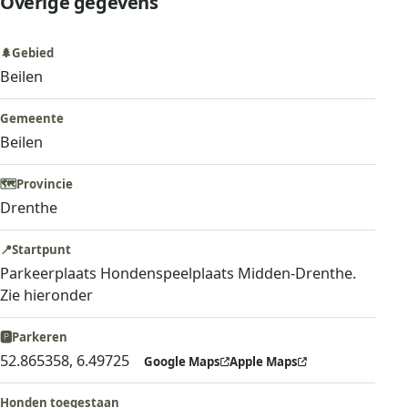
Overige gegevens
🌲
Gebied
Beilen
Gemeente
Beilen
🗺️
Provincie
Drenthe
📍
Startpunt
Parkeerplaats Hondenspeelplaats Midden-Drenthe.
Zie hieronder
🅿️
Parkeren
52.865358, 6.49725
Google Maps
Apple Maps
Honden toegestaan