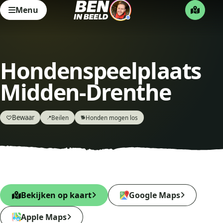
Menu
Hondenspeelplaats
Midden-Drenthe
Bewaar
♡
Beilen
Honden mogen los
📍
🐕
Bekijken op kaart
Google Maps
Apple Maps