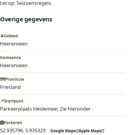
Let op: Seizoensregels.
Overige gegevens
🌲
Gebied
Heerenveen
Gemeente
Heerenveen
🗺️
Provincie
Friesland
📍
Startpunt
Parkeerplaats Heidemeer. Zie hieronder
🅿️
Parkeren
52.935796, 5.935329
Google Maps
Apple Maps