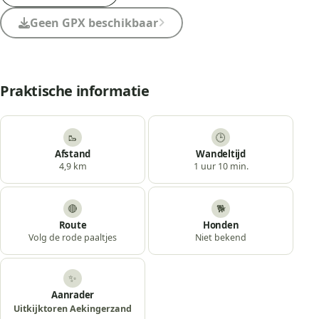
Geen GPX beschikbaar
Praktische informatie
🥾
🕒
Afstand
Wandeltijd
4,9 km
1 uur 10 min.
🔴
🐕
Route
Honden
Volg de rode paaltjes
Niet bekend
✨
Aanrader
Uitkijktoren Aekingerzand