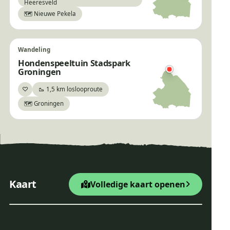
Heeresveld
🗺️ Nieuwe Pekela
Wandeling
Hondenspeeltuin Stadspark
Groningen
♡
🥾 1,5 km loslooproute
Bewaar
🗺️ Groningen
×
Wandelroute Ganzenpoel
+
Startpunt Wandelroute
Kaart
Volledige kaart openen
−
Leaflet
|
© OpenStreetMap
Wandelroute Ganzenpoel