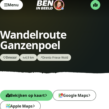
Menu
Wandelroute
Ganzenpoel
Bewaar
♡
4,9 km
Drents-Friese Wold
🥾
📍
Bekijken op kaart
Google Maps
Apple Maps