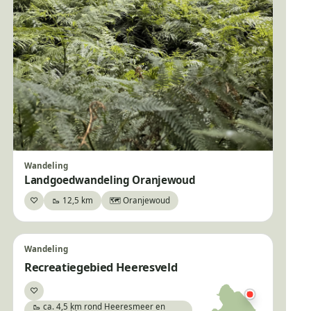
Wandeling
Landgoedwandeling Oranjewoud
♡
🥾 12,5 km
🗺️ Oranjewoud
Bewaar
Wandeling
Recreatiegebied Heeresveld
♡
Bewaar
🥾 ca. 4,5 km rond Heeresmeer en