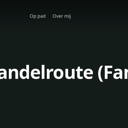
Op pad
Over mij
ndelroute (Fa