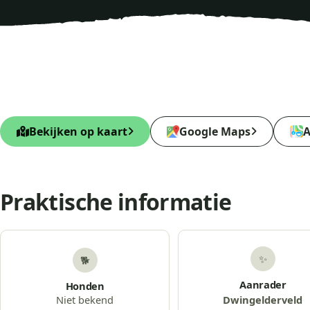
Bekijken op kaart
Google Maps
A
Praktische informatie
✨
🐕
Aanrader
Honden
Niet bekend
Dwingelderveld