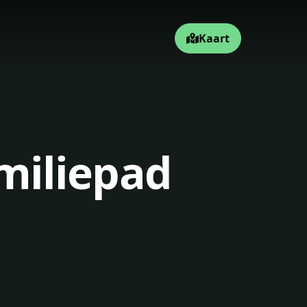
Kaart
miliepad