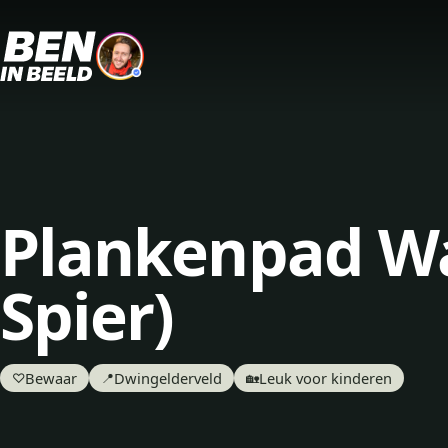
Plankenpad Wa
Spier)
Bewaar
Dwingelderveld
Leuk voor kinderen
♡
📍
🏡