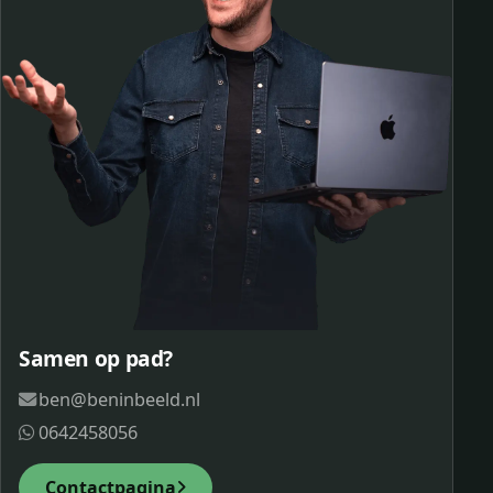
Samen op pad?
ben@beninbeeld.nl
0642458056
Contactpagina