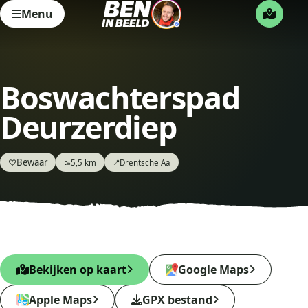
Menu
Boswachterspad
Deurzerdiep
Bewaar
♡
5,5 km
Drentsche Aa
🥾
📍
Bekijken op kaart
Google Maps
Apple Maps
GPX bestand