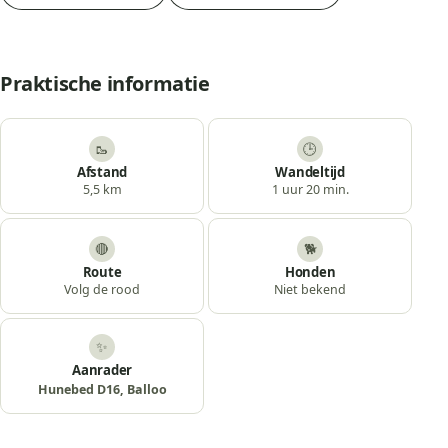
Praktische informatie
🥾
🕒
Afstand
Wandeltijd
5,5 km
1 uur 20 min.
🔴
🐕
Route
Honden
Volg de rood
Niet bekend
✨
Aanrader
Hunebed D16, Balloo