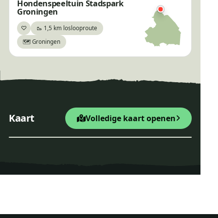
Hondenspeeltuin Stadspark
Groningen
♡
🥾 1,5 km loslooproute
Bewaar
🗺️ Groningen
+
Kaart
Volledige kaart openen
−
Leaflet
|
© OpenStreetMap