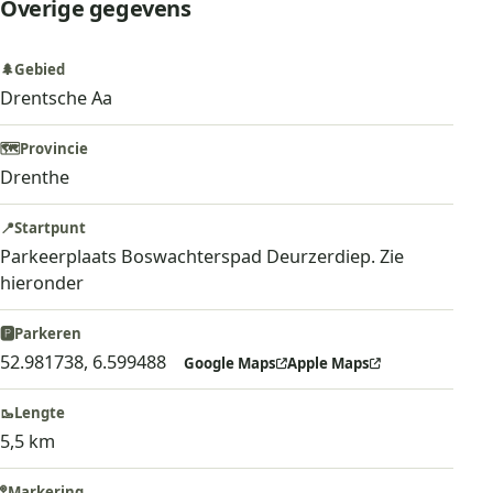
Overige gegevens
🌲
Gebied
Drentsche Aa
🗺️
Provincie
Drenthe
📍
Startpunt
Parkeerplaats Boswachterspad Deurzerdiep. Zie
hieronder
🅿️
Parkeren
52.981738, 6.599488
Google Maps
Apple Maps
🥾
Lengte
5,5 km
🚏
Markering