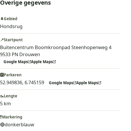
Overige gegevens
🌲
Gebied
Hondsrug
📍
Startpunt
Buitencentrum Boomkroonpad Steenhopenweg 4
9533 PN Drouwen
Google Maps
Apple Maps
🅿️
Parkeren
52.949836, 6.745159
Google Maps
Apple Maps
🥾
Lengte
5 km
🚏
Markering
🔵
donkerblauw