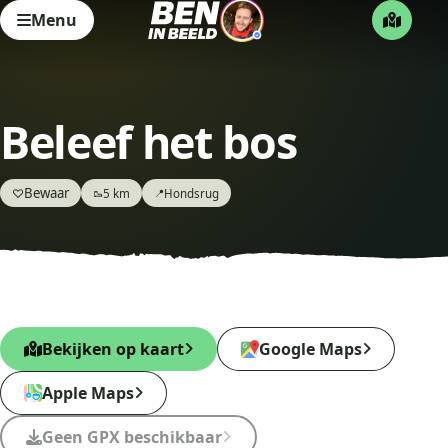
Menu
Beleef het bos
Bewaar
♡
5 km
Hondsrug
🥾
📍
Bekijken op kaart
Google Maps
Apple Maps
Geen GPX beschikbaar