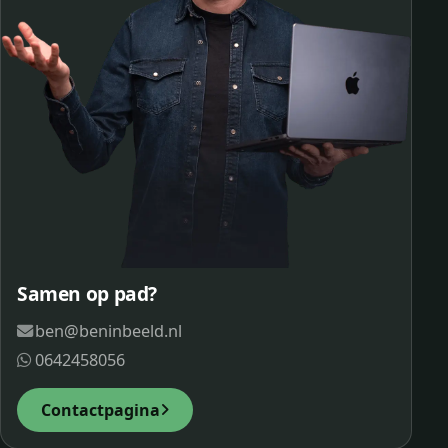
Samen op pad?
ben@beninbeeld.nl
0642458056
Contactpagina