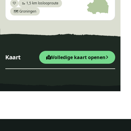
♡
🥾 1,5 km loslooproute
Bewaar
🗺️ Groningen
×
Beleef het bos
+
Startpunt Wandelroute
Kaart
Volledige kaart openen
−
Leaflet
|
© OpenStreetMap
Beleef het bos