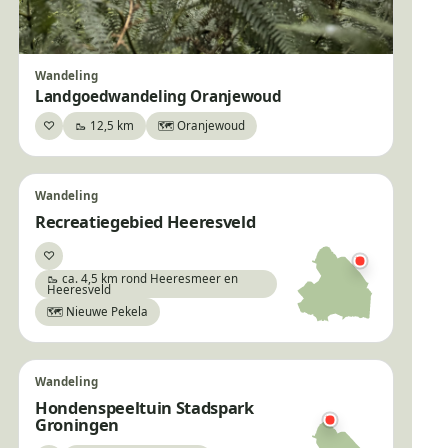
Wandeling
Landgoedwandeling Oranjewoud
♡
🥾 12,5 km
🗺️ Oranjewoud
Bewaar
Wandeling
Recreatiegebied Heeresveld
♡
Bewaar
🥾 ca. 4,5 km rond Heeresmeer en
Heeresveld
🗺️ Nieuwe Pekela
Wandeling
Hondenspeeltuin Stadspark
Groningen