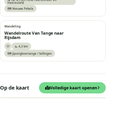
Heeresveld
🗺️ Nieuwe Pekela
Wandeling
Wandelroute Van Tange naar
Rijsdam
♡
🥾 4,3 km
Bewaar
🗺️ Jipsingboertange / Sellingen
+
Op de kaart
Volledige kaart openen
−
Leaflet
|
© OpenStreetMap
Uitkijktoren Ter Wupping