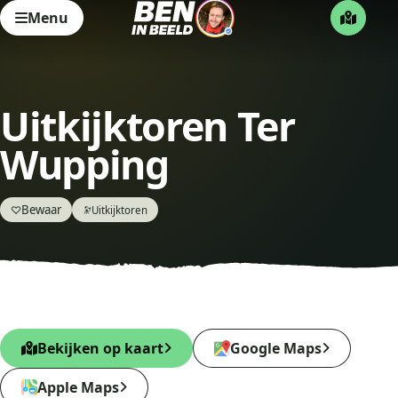
Menu
Uitkijktoren Ter
Wupping
Bewaar
♡
Uitkijktoren
🔭
Bekijken op kaart
Google Maps
Apple Maps