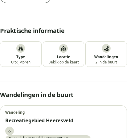
Praktische informatie
Type
Locatie
Wandelingen
Uitkijktoren
Bekijk op de kaart
2 in de buurt
Wandelingen in de buurt
Wandeling
Recreatiegebied Heeresveld
♡
Bewaar
🥾 ca. 4,5 km rond Heeresmeer en