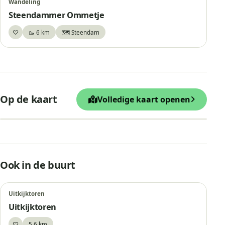
Wandeling
Steendammer Ommetje
♡
🥾 6 km
🗺️ Steendam
Bewaar
+
Op de kaart
Volledige kaart openen
−
Leaflet
|
© OpenStreetMap
Uitkijktoren
Ook in de buurt
Uitkijktoren
Uitkijktoren
♡
5,6 km