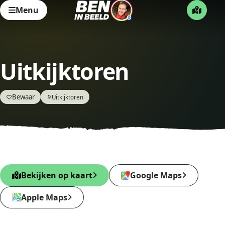
Menu
Uitkijktoren
Bewaar
♡
Uitkijktoren
🔭
Bekijken op kaart
Google Maps
Apple Maps