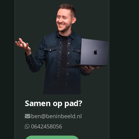
Samen op pad?
ben@beninbeeld.nl
0642458056