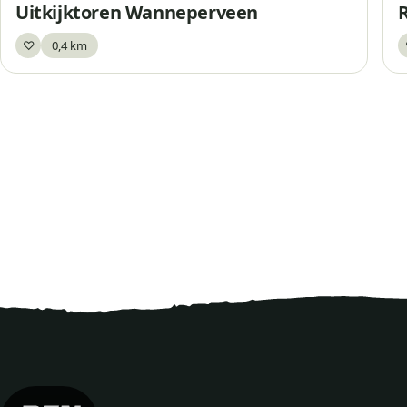
Uitkijktoren Wanneperveen
♡
0,4 km
Bewaar