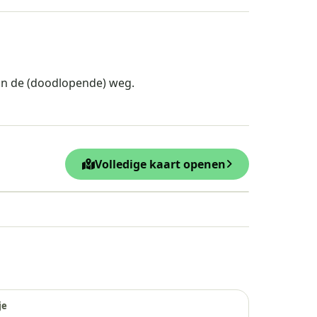
 van de (doodlopende) weg.
Volledige kaart openen
Leaflet
|
© OpenStreetMap
je