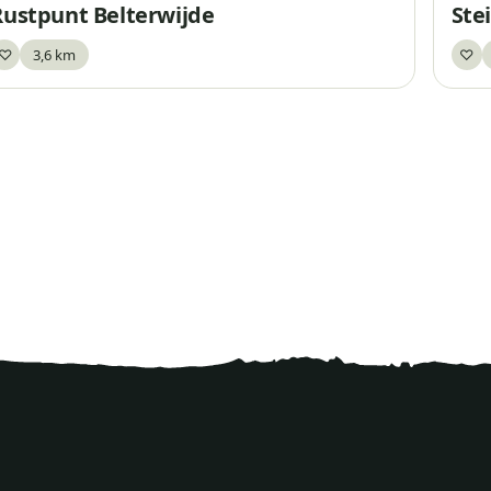
Rustpunt Belterwijde
Ste
♡
3,6 km
♡
Bewaar
Be