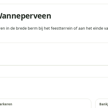
 Wanneperveen
eren in de brede berm bij het feestterrein of aan het einde
Parkeren Uitkijktoren Wanneperveen
arkeren
Bank