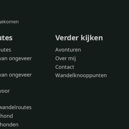
s gekomen
utes
Verder kijken
outes
Avonturen
van ongeveer
Over mij
Contact
van ongeveer
Wandelknooppunten
voor
 wandelroutes
 hond
 honden