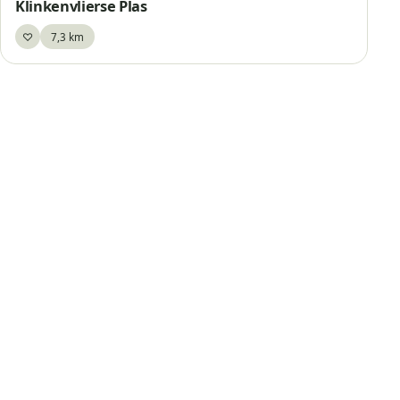
Klinkenvlierse Plas
♡
7,3 km
Bewaar