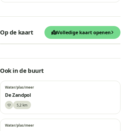
+
Op de kaart
Volledige kaart openen
−
Leaflet
|
© OpenStreetMap
Luchtwachttoren 7Z3
Ook in de buurt
Water/plas/meer
De Zandpol
♡
5,2 km
Bewaar
Water/plas/meer