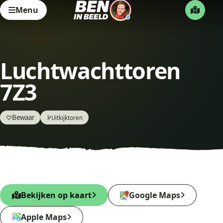
Menu
Luchtwachttoren
7Z3
Bewaar
♡
Uitkijktoren
🔭
Bekijken op kaart
Google Maps
Apple Maps