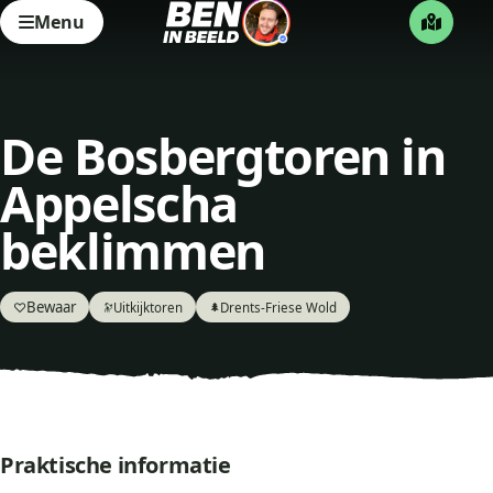
Menu
De Bosbergtoren in
Appelscha
beklimmen
Bewaar
♡
Uitkijktoren
Drents-Friese Wold
🔭
🌲
Praktische informatie