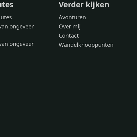
utes
Verder kijken
outes
Avonturen
van ongeveer
Over mij
Contact
van ongeveer
Wandelknooppunten
voor
 wandelroutes
 hond
 honden