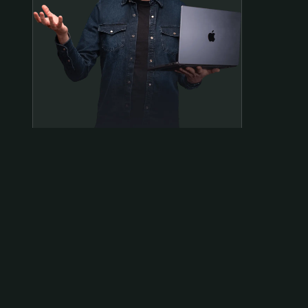
Samen op pad?
ben@beninbeeld.nl
0642458056
Contactpagina