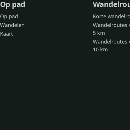
Op pad
Wandelro
Op pad
Korte wandelr
Wandelen
Wandelroutes 
5 km
Kaart
Wandelroutes 
10 km
Wandelroutes 
kinderen
Toegankelijke
Wandelen met
Loslooproutes