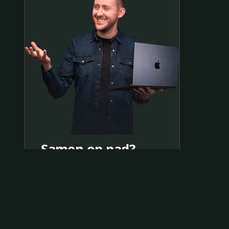
Samen op pad?
ben@beninbeeld.nl
0642458056
Contactpagina