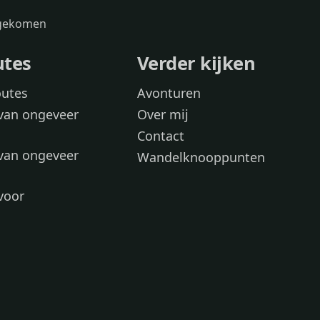
s gekomen
utes
Verder kijken
outes
Avonturen
van ongeveer
Over mij
Contact
van ongeveer
Wandelknooppunten
voor
 wandelroutes
 hond
 honden