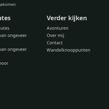
s gekomen
utes
Verder kijken
outes
Avonturen
van ongeveer
Over mij
Contact
van ongeveer
Wandelknooppunten
voor
 wandelroutes
 hond
 honden