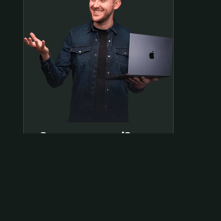
Samen op pad?
ben@beninbeeld.nl
0642458056
Contactpagina