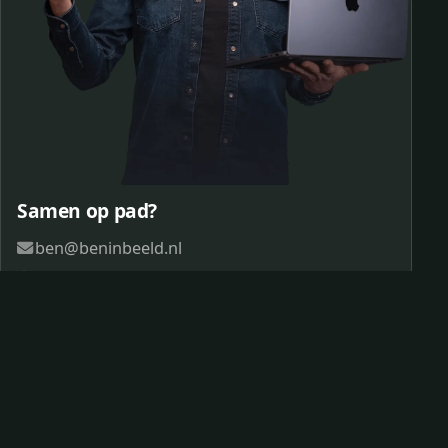
Samen op pad?
ben@beninbeeld.nl
0642458056
Contactpagina
© 2026 Ben in Beeld