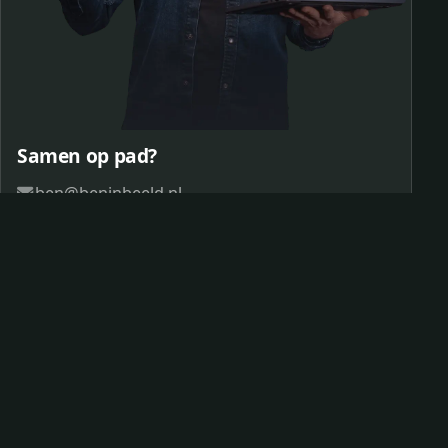
Samen op pad?
ben@beninbeeld.nl
0642458056
Contactpagina
© 2026 Ben in Beeld