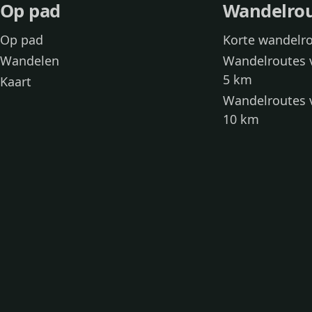
Op pad
Wandelro
Op pad
Korte wandelr
Wandelen
Wandelroutes 
5 km
Kaart
Wandelroutes 
10 km
Wandelroutes 
kinderen
Toegankelijke
Wandelen met
Loslooproutes