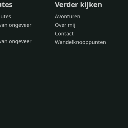
utes
Verder kijken
outes
Avonturen
van ongeveer
Over mij
Contact
van ongeveer
Wandelknooppunten
voor
 wandelroutes
 hond
 honden