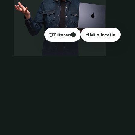
Filteren
Mijn locatie
4
Samen op pad?
ben@beninbeeld.nl
0642458056
Contactpagina