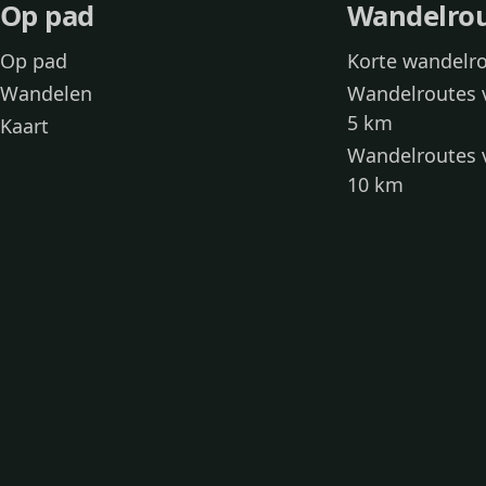
Op pad
Wandelro
Op pad
Korte wandelr
Wandelen
Wandelroutes 
5 km
Kaart
Wandelroutes 
10 km
Wandelroutes 
kinderen
Toegankelijke
Wandelen met
Loslooproutes