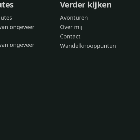
utes
Verder kijken
outes
Avonturen
van ongeveer
Over mij
Contact
van ongeveer
Wandelknooppunten
voor
 wandelroutes
 hond
 honden