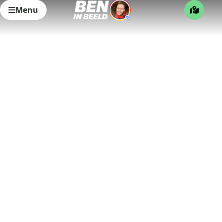
Menu
Het Melkwegpad (5km), leuk en
leerzaam voor jong en oud
Startpunt wandelroute
5 km · Grolloërveen
Bekijk wandeling