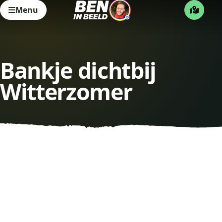
Menu
Bankje dichtbij
Witterzomer