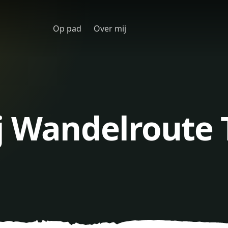
Op pad
Over mij
j Wandelroute 