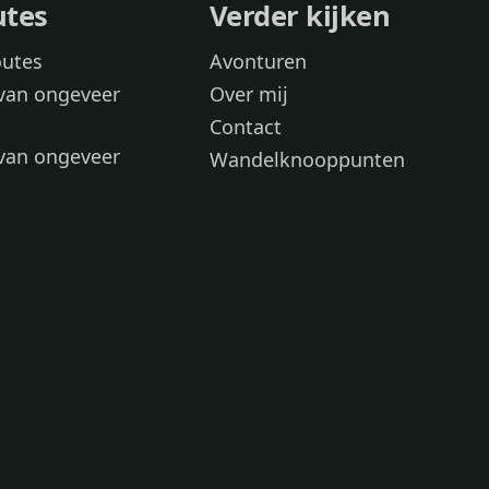
utes
Verder kijken
outes
Avonturen
van ongeveer
Over mij
Contact
van ongeveer
Wandelknooppunten
voor
 wandelroutes
 hond
 honden