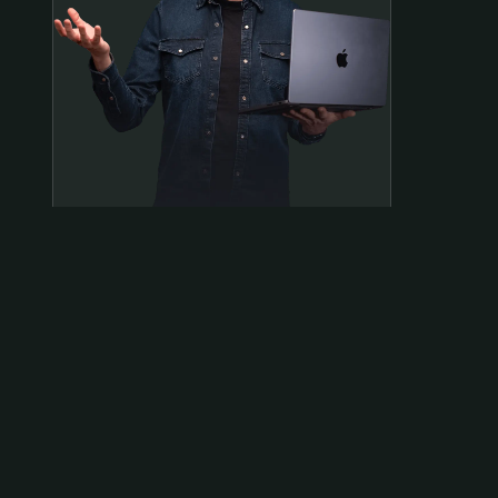
Samen op pad?
ben@beninbeeld.nl
0642458056
Contactpagina