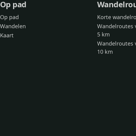
Op pad
Wandelro
Op pad
Korte wandelr
Wandelen
Wandelroutes 
5 km
Kaart
Wandelroutes 
10 km
Wandelroutes 
kinderen
Toegankelijke
Wandelen met
Loslooproutes