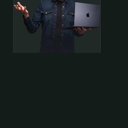
Samen op pad?
ben@beninbeeld.nl
0642458056
Contactpagina