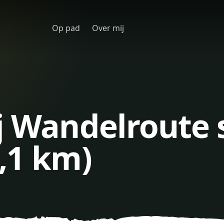
Op pad
Over mij
j Wandelroute 
,1 km)