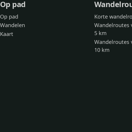
Op pad
Wandelro
Op pad
Korte wandelr
Wandelen
Wandelroutes 
5 km
Kaart
Wandelroutes 
10 km
Wandelroutes 
kinderen
Toegankelijke
Wandelen met
Loslooproutes