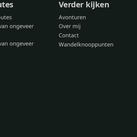
utes
Verder kijken
outes
Avonturen
van ongeveer
Over mij
Contact
van ongeveer
Wandelknooppunten
voor
 wandelroutes
 hond
 honden