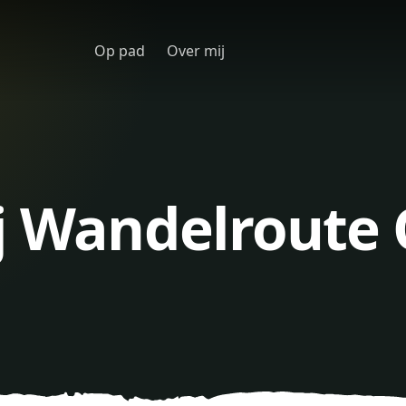
Op pad
Over mij
ij Wandelroute