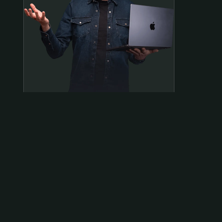
Samen op pad?
ben@beninbeeld.nl
0642458056
Contactpagina