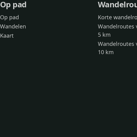
Op pad
Wandelro
Op pad
Korte wandelr
Wandelen
Wandelroutes 
5 km
Kaart
Wandelroutes 
10 km
Wandelroutes 
kinderen
Toegankelijke
Wandelen met
Loslooproutes