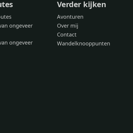
utes
Verder kijken
outes
Avonturen
van ongeveer
Over mij
Contact
van ongeveer
Wandelknooppunten
voor
 wandelroutes
 hond
 honden