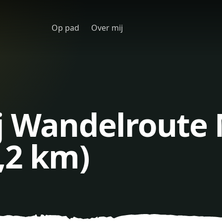
Op pad
Over mij
ij Wandelroute
,2 km)