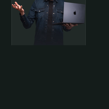
Samen op pad?
ben@beninbeeld.nl
0642458056
Contactpagina