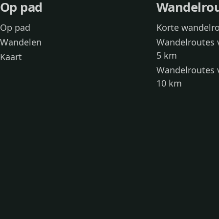
Op pad
Wandelro
Op pad
Korte wandelr
Wandelen
Wandelroutes 
5 km
Kaart
Wandelroutes 
10 km
Wandelroutes 
kinderen
Toegankelijke
Wandelen met
Loslooproutes