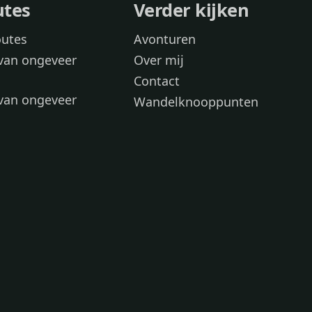
utes
Verder kijken
outes
Avonturen
van ongeveer
Over mij
Contact
van ongeveer
Wandelknooppunten
voor
 wandelroutes
 hond
 honden