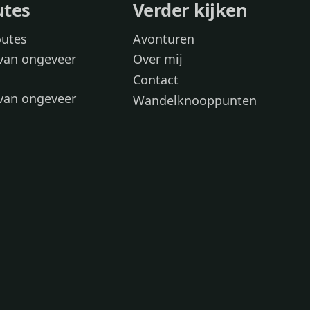
utes
Verder kijken
outes
Avonturen
van ongeveer
Over mij
Contact
van ongeveer
Wandelknooppunten
voor
 wandelroutes
 hond
 honden