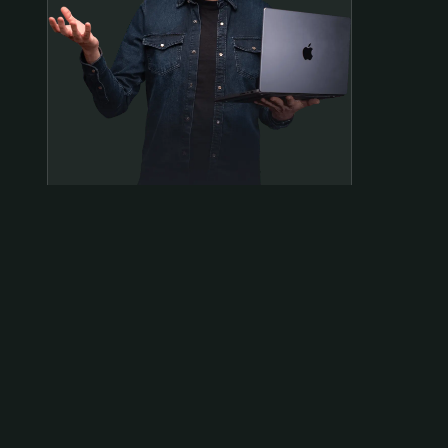
Samen op pad?
ben@beninbeeld.nl
0642458056
Contactpagina