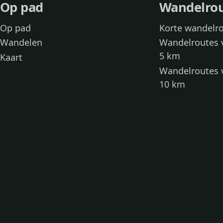
Op pad
Wandelro
Op pad
Korte wandelr
Wandelen
Wandelroutes 
5 km
Kaart
Wandelroutes 
10 km
Wandelroutes 
kinderen
Toegankelijke
Wandelen met
Loslooproutes