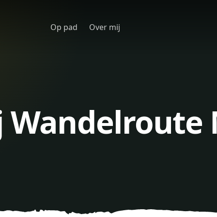
Op pad
Over mij
ij Wandelroute