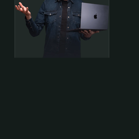
Samen op pad?
ben@beninbeeld.nl
0642458056
Contactpagina