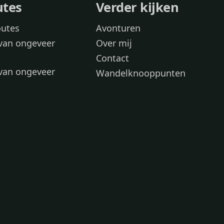
utes
Verder kijken
outes
Avonturen
van ongeveer
Over mij
Contact
van ongeveer
Wandelknooppunten
voor
 wandelroutes
 hond
 honden