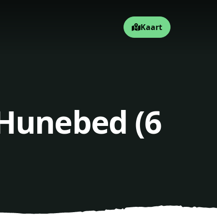
Kaart
 Hunebed (6