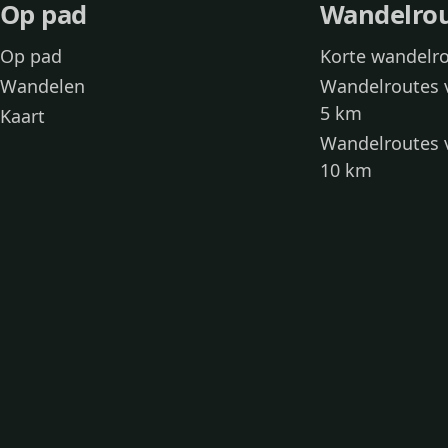
Op pad
Wandelro
Op pad
Korte wandelr
Wandelen
Wandelroutes 
5 km
Kaart
Wandelroutes 
10 km
Wandelroutes 
kinderen
Toegankelijke
Wandelen met
Loslooproutes