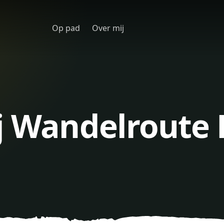
Op pad
Over mij
ij Wandelroute