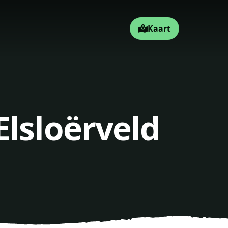
Kaart
Elsloërveld