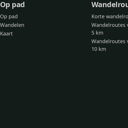
Op pad
Wandelro
Op pad
Korte wandelr
Wandelen
Wandelroutes 
5 km
Kaart
Wandelroutes 
10 km
Wandelroutes 
kinderen
Toegankelijke
Wandelen met
Loslooproutes