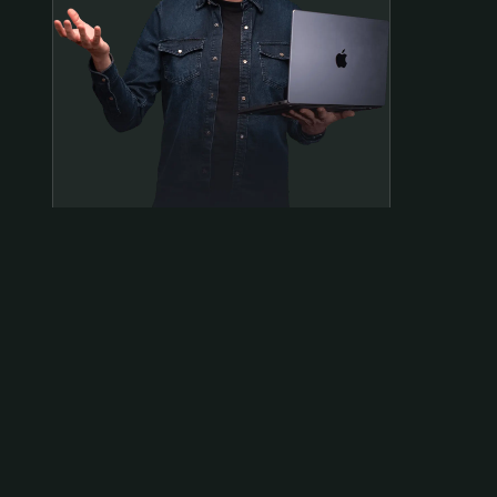
Samen op pad?
ben@beninbeeld.nl
0642458056
Contactpagina