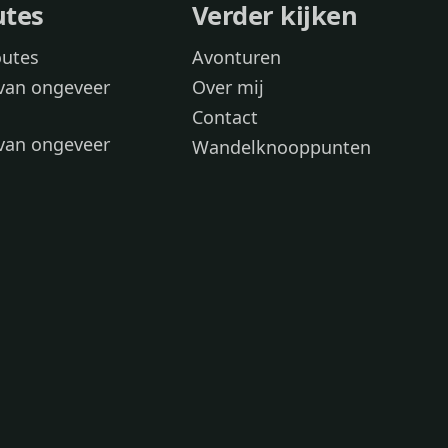
utes
Verder kijken
outes
Avonturen
van ongeveer
Over mij
Contact
van ongeveer
Wandelknooppunten
voor
 wandelroutes
 hond
 honden