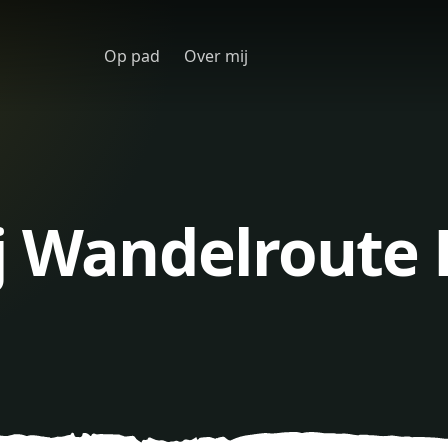
Op pad
Over mij
j Wandelroute 