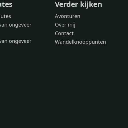
utes
Verder kijken
outes
Avonturen
van ongeveer
Over mij
Contact
van ongeveer
Wandelknooppunten
voor
 wandelroutes
 hond
 honden