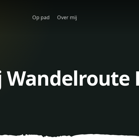
Op pad
Over mij
j Wandelroute 