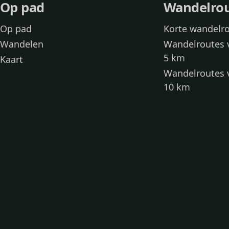
Op pad
Wandelro
Op pad
Korte wandelr
Wandelen
Wandelroutes 
5 km
Kaart
Wandelroutes 
10 km
Wandelroutes 
kinderen
Toegankelijke
Wandelen met
Loslooproutes