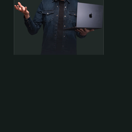
Samen op pad?
ben@beninbeeld.nl
0642458056
Contactpagina