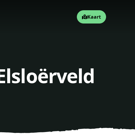
Kaart
Elsloërveld