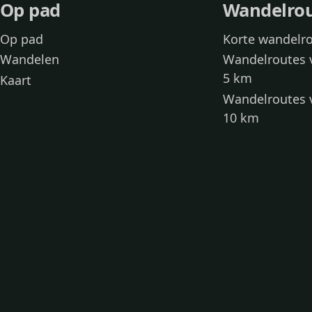
Op pad
Wandelro
Op pad
Korte wandelr
Wandelen
Wandelroutes 
5 km
Kaart
Wandelroutes 
10 km
Wandelroutes 
kinderen
Toegankelijke
Wandelen met
Loslooproutes