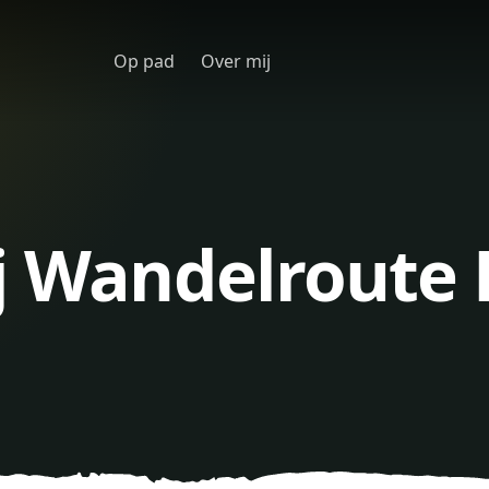
Op pad
Over mij
ij Wandelroute