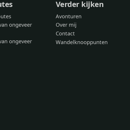
utes
Verder kijken
outes
Avonturen
van ongeveer
Over mij
Contact
van ongeveer
Wandelknooppunten
voor
 wandelroutes
 hond
 honden