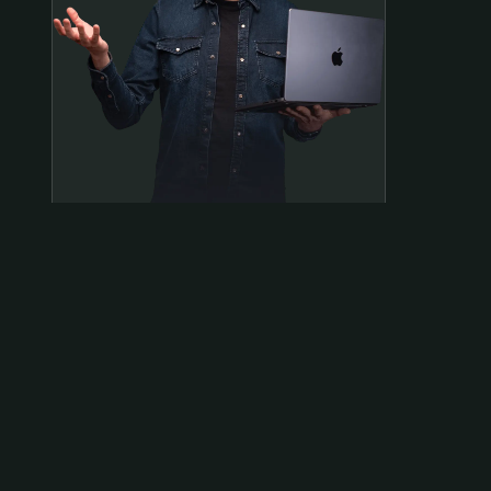
Samen op pad?
ben@beninbeeld.nl
0642458056
Contactpagina